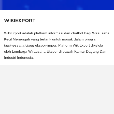
WIKIEXPORT
WikiExport adalah platform informasi dan chatbot bagi Wirausaha
Kecil Menengah yang tertarik untuk masuk dalam program
business matching
ekspor-impor. Platform WikiExport dikelola
oleh Lembaga Wirausaha Ekspor di bawah Kamar Dagang Dan
Industri Indonesia.
WikiExport adalah platform informasi dan chat bot bagi
Wirausaha Kecil Menengah yang tertarik untuk masuk dalam
program business matching ekspor-impor. Platform WikiExport
dikelola oleh Lembaga Wirausaha Ekspor di bawah Kamar
Dagang Dan Industri Indonesia.
WikiExport membantu membuka akses informasi dan
memberikan legitimasi layak ekspor bagi wirausaha.